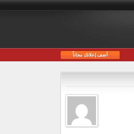
أضف إعلانك مجاناً