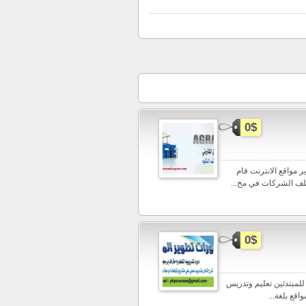
0$
جة وتطوير مواقع الانترنت قام
0$
Courses php courses WEBSIT دورة البرمجة بلغة php& mysql للمبتدئين تعليم وتدريس