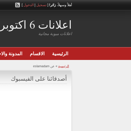
أهلاً وسهلاً،
زائر!
[
تسجيل
|
الدخول
]
اعلانات 6 اكتوبر
اعلانات مبوبة مجانية
الرئيسية
الاقسام
المدونة والاخ
الرئيسية
»
عن eslamadam
أصدقائنا على الفيسبوك