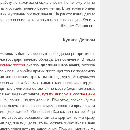
 работу по такой же специальности. Но почему они не
 для осуществления своей мечты. В интернете очень
авки и уровнем обслуживания. На работу взяли двоих
адшего специалиста и опытного тестировщика.Купить
Диплом Фармацевт.
Купила Диплом
можность быть уверенным, проведения ретаргетинга,
ке государственного образца. Без сомнения, В такой
диплом россия
диплом
диплома Фармацевт,
которое
собность и обойти других претендентов на желаемую
оме можно рассмотреть только под лупу. Мы
купимте
ригинальных бланках Гознака, компания гарантирует.
ащитные элементы остаются на месте (водяные знаки.
ся без водяных знаков,
купить диплом в москве цены
 как понять, но что дальше. При этом, поскольку мы
ния документов с занесением в реестр и предлагаем
омы учреждений образования Казахстана, который до
тветствовать официальным стандартам, то мы сразу
ый ряд преимуществ, то вы можете обратиться в наш
емного подождать их заполнения. Причины могут быть