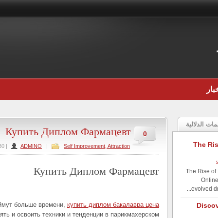
بار
مات الدلالية
Купить Диплом Фармацевт
0
The Ri
Self Improvement, Attraction
|
ADMINO
|
30 يونيو, 4
Купить Диплом Фармацевт
The Rise of
Online
evolved dr
аймут больше времени,
купить диплом бакалавра цена
Discov
ять и освоить техники и тенденции в парикмахерском