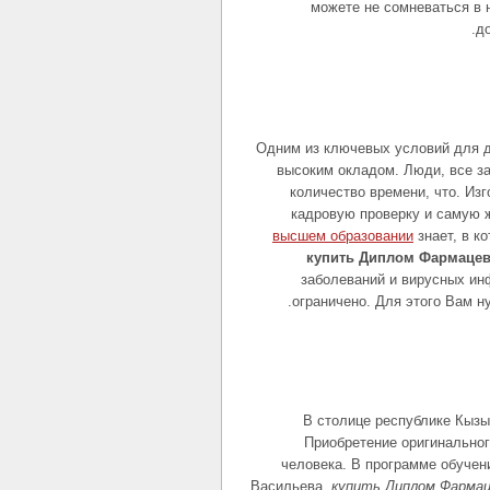
можете не сомневаться в 
д
Одним из ключевых условий для д
высоким окладом. Люди, все з
количество времени, что. И
кадровую проверку и самую 
высшем образовании
знает, в к
купить Диплом Фармацев
заболеваний и вирусных ин
ограничено. Для этого Вам н
В столице республике Кызы
Приобретение оригинально
человека. В программе обучен
Васильева,
купить Диплом Фарма