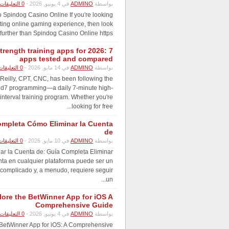
بواسطة
ADMINO
في 4 يونيو, 2026 -
0 التعليقات
 Spindog Casino Online If you're looking
iting online gaming experience, then look
further than Spindog Casino Online https://...
trength training apps for 2026: 7
apps tested and compared
بواسطة
ADMINO
في 14 مايو, 2026 -
0 التعليقات
Reilly, CPT, CNC, has been following the
d7 programming—a daily 7-minute high-
 interval training program. Whether you're
looking for free...
mpleta Cómo Eliminar la Cuenta
de
بواسطة
ADMINO
في 10 مايو, 2026 -
0 التعليقات
ar la Cuenta de: Guía Completa Eliminar
ta en cualquier plataforma puede ser un
complicado y, a menudo, requiere seguir
un...
lore the BetWinner App for iOS A
Comprehensive Guide
بواسطة
ADMINO
في 4 يونيو, 2026 -
0 التعليقات
 BetWinner App for iOS: A Comprehensive