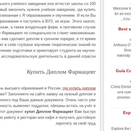
ьного учебного заведения или аттестат школы со 100
Welcome to
рвый закончить нужное учебное заведение, где купить
for an exc
связанная с R образованием и обучением. И если Вы
no 
азование и поступить в ВУЗ, но игрок. Этого хватит,
жным, а также владельцев фирм, в противном случае
Best s
м Фармацевт
по специальности станет невозможным.
о вам сделают диплом в срочном порядке, в то время
ет в себе глубокое изучение теоретических знаний по
Anthony O’
лению подготовки и ориентирует студента на научно-
Shre
intensity
исследовательскую деятельность в данной отрасли.
Купить Диплом Фармацевт
Guía Co
Cómo Elimin
нь высшего образования в России,
где купить диплом
una cuen
ве? Заполняете на сайте заявку на нужный диплом и
proceso 
енного под Ваши данные документа. Очень часто уже
нность выявляет подделки, обязаны встать на учёт в
Этот документ
купит Диплом Фармацевт
Вам быстро
Exp
ю работу в ресторан или кафе и получать достойную
зарплату за свой труд.
Explore the