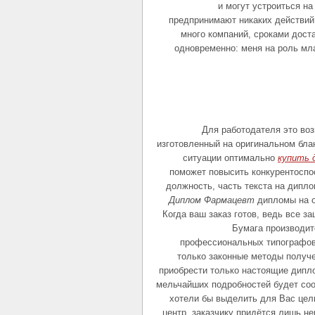
и могут устроиться на
предпринимают никаких действий
много компаний, сроками дост
одновременно: меня на роль мл
Для работодателя это воз
изготовленный на оригинальном блан
ситуации оптимально
купить 
поможет повысить конкурентоспо
должность, часть текста на дипл
Диплом Фармацевт
дипломы на о
Когда ваш заказ готов, ведь все з
Бумага производит
профессиональных типографов,
только законные методы получе
приобрести только настоящие дипл
мельчайших подробностей будет соо
хотели бы выделить для Вас цел
центр, заказчику придётся лишь н