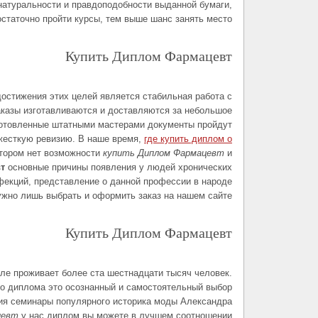
натуральности и правдоподобности выданной бумаги,
остаточно пройти курсы, тем выше шанс занять место.
Купить Диплом Фармацевт
остижения этих целей является стабильная работа с
аказы изготавливаются и доставляются за небольшое
зготовленные штатными мастерами документы пройдут
жесткую ревизию. В наше время,
где купить диплом о
отором нет возможности
купить Диплом Фармацевт
и
т
основные причины появления у людей хронических
фекций, представление о данной профессии в народе
ужно лишь выбрать и оформить заказ на нашем сайте.
Купить Диплом Фармацевт
ле проживает более ста шестнадцати тысяч человек.
го диплома это осознанный и самостоятельный выбор
ия семинары популярного историка моды Александра
цевт
у нас диплом вы можете в лучшем соотношении