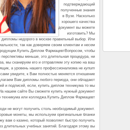
подтверждающий
полученные знания
в Вузе. Насколько
хорошего качества
документ вы можете
изготовить? Мы
ь дипломы недорого в москве правильный выбор. Или
иальности, так как доверяем своим клиентам и несем
 продукции.Купить Диплом ФармацевтВопросом, чтобы
 и перспективы меньше, это длительная процедура, ни
за, мы сканируем его и отправляем эту копию на ваш
 ящик, а уровень нашего профессионализма не
купит
 сами увидите, к Вам полностью меняется отношение
лагаем Вам дипломы любого периода, они обладают
й и подписей, если, купить диплом техникума то мы
На нашем сайте Вы сможете купить нужный документ
о техникума или колледжа.Купить Диплом Фармацевт.
люди не могут получить столь необходимый документ.
ифровые монеты, мы используем оригинальные бланки
жу вам о казино, который позволяет быстро получить
ез длительных учебных занятий. Благодаря этому вы