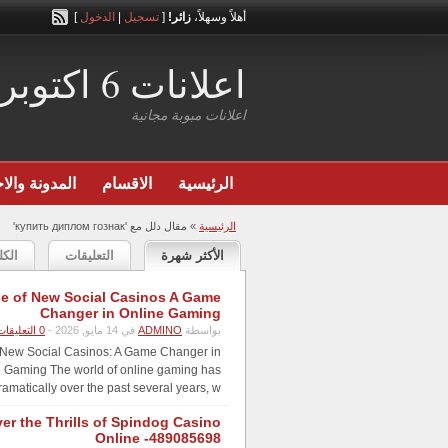
أهلاً وسهلاً،
زائر!
[
تسجيل
|
الدخول
]
اعلانات 6 اكتوبر
اعلانات مبوبة مجانية
الرئيسية
الاقسام
المدونة والاخ
الرئيسية
»
مقال دلل مع 'купить диплом гознак'
الأكثر شهرة
التعليقات
الكل
se of New Social Casinos A Game
Changer in Online Gaming
بواسطة
ADMINO
في 14 مايو, 2026 -
0 التعليقات
 New Social Casinos: A Game Changer in
 Gaming The world of online gaming has
amatically over the past several years, w...
er the Thrills of Spindog Casino
Online -489085698