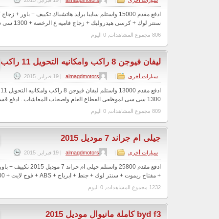
سيارات أخرى
|
almagdmotors
|
19 فبراير, 2015
ادفع مقدم 15000 واستلم سايبا برايد هاتشباك تكييف + باور + 
سنتر لوك + كرسى هيدروليك + زجاج فاميه ع الرخصة + 1300 سى سى فقط بصورة البط...
806 مجموع المشاهدات, 0 اليوم
ليفان فيوجن 8 راكب وامكانيه التحويل 11 راكب
سيارات أخرى
|
almagdmotors
|
19 فبراير, 2015
ا
1300 سى سى لموظفى القطاع العام واصحاب المعاشات . ادفع قسط شهرى 1110 واستلم ...
809 مجموع المشاهدات, 0 اليوم
جيلى ام جراند 7 موديل 2015
سيارات أخرى
|
almagdmotors
|
19 فبراير, 2015
ادفع مقدم 25800 واستلم جيلى 
+ مفتاح ريموت + سنتر لوك + جنط + ابرياج + ABS + فوج لايت + 1500 سى سى فقط ب...
1232 مجموع المشاهدات, 0 اليوم
byd f3 كاملة مانيوال موديل 2015