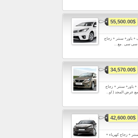
55,500.00$
تويوتا كورولا الشكل الجديد اتوماتيك 2015 تكييف + باور+ سنتر + زجاج
34,570.00$
كييف + باور+ سنتر + زجاج
42,600.00$
وماتيك 2015 تكييف + باور+ سنتر + زجاج كهرباء +