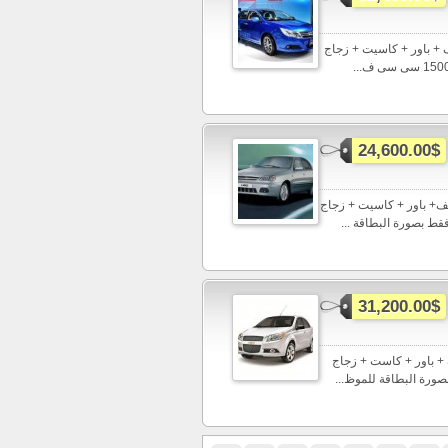
ج واستلم byd f3 كاملة مانيوال موديل 2015 تكييف + باور + كاسيت + زجاج
24,600.00$
246 واستلم شيفورليه لانوس مانيوال موديل 2015 تكييف+ باور + كاسيت + زجاج
31,200.00$
ستلم شيفورليه افيواتوماتيك موديل 2015 تكييف + باور + كاست + زجاج