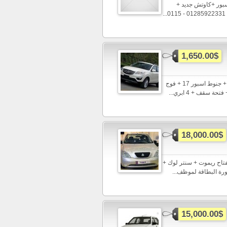
 جنوط سبور +كاوتش جديد +
1,650.00$
استلم شانجان موديل 2015 اتوماتيك 1600 سى سى + تكييف + باور + جنوط اسبور 17 + فوج
سقف + 4 ابري...
18,000.00$
اء + مفتاح ريموت + سنتر لوك +
15,000.00$