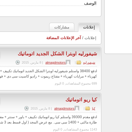
الوصف
إعلانات
مشاركات
إعلانات /
آخر الإعلانات المضافة
شيفورليه اوبترا الشكل الجديد اتوماتيك
شيفورليه
|
almagdmotors
|
8 مارس, 2015
كهرباء + مرايات كهرباء + مفتاح ريموت + راديو كاسيت سى دى + فوج 
699 مجموع المشاهدات, 0 اليوم
كيا ريو اتوماتيك
كيا
|
almagdmotors
|
8 مارس, 2015
ادفع مقدم 39300 واستلم كيا ريو اتوماتيك تكييف + باور + سن
طارة مالتى + 1400 سى سى . مع عرض المجد ( اول قسط بعد 3 شهور وبدون مصاري...
1143 مجموع المشاهدات, 0 اليوم