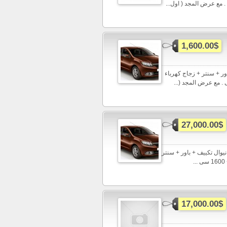
1,600.00$
يف + باور + سنتر + زجاج كهرباء
27,000.00$
ل الجديد مانيوال تكييف + باور + سنتر
17,000.00$