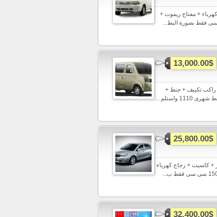
زجاج كهرباء + مفتاح ريموت +
13,000.00$
دفع مقدم 13000 واستلم ليفان فيوجن 8 راكب وامكانيه التحويل 11 راكب تكييف + جنط +
25,800.00$
ام جراند 7 موديل 2015 تكييف + باور + كاسيت + زجاج كهرباء
32,400.00$