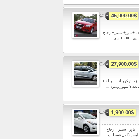
45,900.00$
4 واستلم سيارة شيفورليه كروز اتوماتيك 2015 تكييف + باور+ سنتر + زجاج
سى ...
27,900.00$
 + باور+ سنتر + زجاج كهرباء + ايرباج +
1,900.00$
استلم هيونداى النترا اتوماتيك 2015 تكييف + باور+ سنتر + زجاج