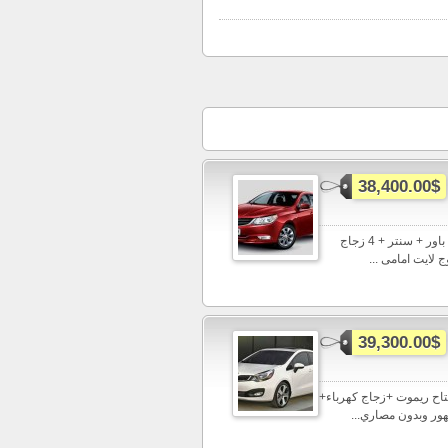
38,400.00$
ادفع 38400 واستلم شيفورليه اوبترا الشكل الجديد اتوماتيك تكييف + باور + سنتر + 4 زجاج
لايت امامى ...
39,300.00$
تر + مفتاح ريموت +زجاج كهرباء+