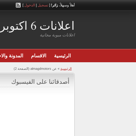
أهلاً وسهلاً،
زائر!
[
تسجيل
|
الدخول
]
اعلانات 6 اكتوبر
اعلانات مبوبة مجانية
الرئيسية
الاقسام
المدونة والاخ
الرئيسية
»
عن almagdmotors
(الصفحة 2)
أصدقائنا على الفيسبوك