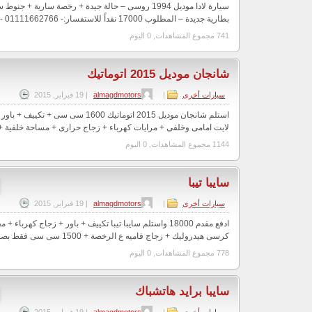
سيارة لادا موديل 1994 روسى – حالة جيدة + رخصة سارية +
بطارية جديدة – المطلوب 17000 نقداً للاستفسار:- 01111662766 - 01285922331 - 0115...
741 مجموع المشاهدات, 0 اليوم
شانجان موديل 2015 اتوماتيك
سيارات أخرى
|
almagdmotors
|
19 فبراير, 2015
لايت امامى وخلفى + مرايات كهرباء + زجاج حرارى + مساحة خلفية + فتحة 
1144 مجموع المشاهدات, 0 اليوم
سايبا تيبا
سيارات أخرى
|
almagdmotors
|
19 فبراير, 2015
ادفع مقدم 18000 واستلم سايبا تيبا تكييف + باور + زجاج كهرب
كرسى هيدروليك + زجاج فاميه ع الرخصة + 1500 سى سى فقط بصورة البطاقة لموظف...
778 مجموع المشاهدات, 0 اليوم
سايبا برايد هاتشباك