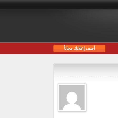
أضف إعلانك مجاناً