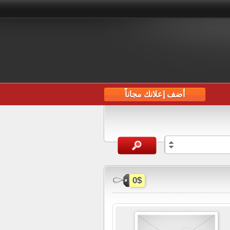
أضف إعلانك مجاناً
0$