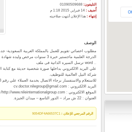
التليفون:
01090509688
أٌضيف :
14 فبراير, 2015 1:18 م
O
إنتهاء :
هذا الإعلان أنتهت صلاحيته
الوصف
مطلوب اخصائي تقويم للعمل بالمملكة العربية السعودية- جدة
الدرجة العلمية ماجستير خبرة 3 سنوات مرخص وليده شهادة الهيئة السعودية
.. word ترسل السيره الذاتية فى ملف
علي البريد الالكتروني بداخلها صورة شخصية حديثة مع كتابة
شركة النيل العالمية للتوظيف.
للاستعلام والاستفسار برجاء الاتصال بخدمة العملاء علي رقم 01090509688
البريد الالكتروني :
cv.doctor.nilegroup@gmail.com
الموقع الالكتروني : http://www.nileinternationalgroup.com/
العنوان : 22 ش مراد – الدور التاسع – ميدان الجيزة.
الرقم المرجعي للإعلان :
9054DF4A66537C1