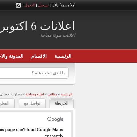
أهلاً وسهلاً،
زائر!
[
تسجيل
|
الدخول
]
اعلانات 6 اكتوبر
اعلانات مبوبة مجانية
الرئيسية
الاقسام
المدونة والاخ
الرئيسية
»
وظائف
»
اطباء وصيادلة
» مطلوب اخصائي ت
الخريطة
تواصل مع
المعلن
المعذرة، العنوان عير موجود .
is page can't load Google Maps
correctly.