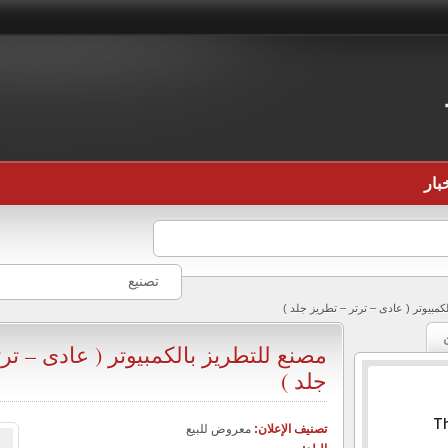
بار
تصنيع
كمبيوتر ( عادى – ترتر – تطريز جلد )
مصنع للتطريز بالكمبيوتر ( عادى – تر
جلد )
Th
تصنيف الإعلان:
معروض للبيع