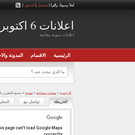
أهلاً وسهلاً،
زائر!
[
تسجيل
|
الدخول
]
اعلانات 6 اكتوبر
اعلانات مبوبة مجانية
الرئيسية
الاقسام
المدونة والاخ
الرئيسية
»
معدات وصناعة
»
تصنيع
» مصنع للتطريز بال
الخريطة
تواصل مع
المعلن
المعذرة، العنوان عير موجود .
is page can't load Google Maps
correctly.