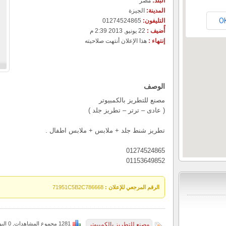
البلد:
مصر
المدينة:
الجيزة
O
التليفون:
01274524865
أٌضيف :
22 يونيو, 2013 2:39 م
إنتهاء :
هذا الإعلان أنتهت صلاحيته
الوصف
مصنع للتطريز بالكمبيوتر
( عادى – ترتر – تطريز جلد )
تطريز شنط جلد + ملابس + ملابس اطفال .
01274524865
01153649852
الرقم المرجعي للإعلان :
71951C5B2C786668
1281 مجموع المشاهدات, 0 اليوم
مصنع للتطريز بالكمبيوتر