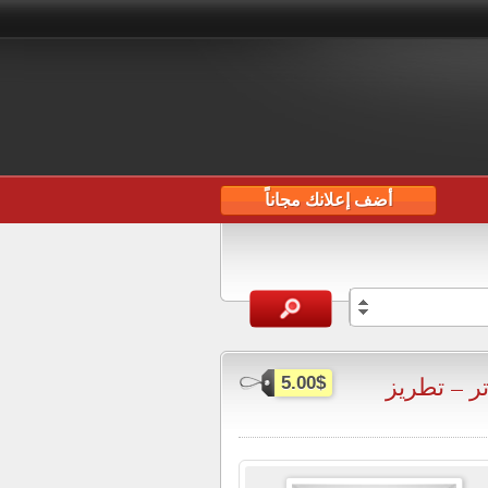
أضف إعلانك مجاناً
تر – تطريز
5.00$