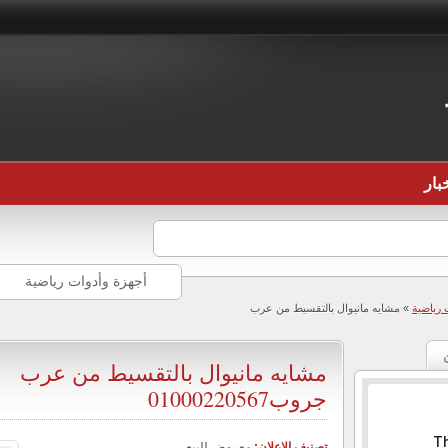
بار
أجهزة وأدوات رياضية
 رياضية
» مشايه مانيوال بالتقسيط من عرب
مشايه مانيوال بالتقسيط من عرب
جروب01000220567
Th
تصنيف الإعلان:
معروض للبيع