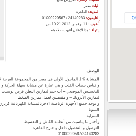
البلد:
مصر
المدينة:
القاهرة
O
التليفون:
24140283 / 01000220567
أٌضيف :
11 نوفمبر, 2012 10:21 ص
إنتهاء :
هذا الإعلان أنتهت صلاحيته
الوصف
المشاية 6*1 المانيول الأولي في مصر من المجموعة ا
و قياس نبضات القلب و هي عبارة عن مشاية سهلة الحركة و يو
للتخسيس الموضعي – أب جيم لتمارين البطن قرص تويست لت
لتمارين الأيروبك – و مقبضين لعمل تمارين الضغط
و يوجد جميع الأجهزة الرياضية الاخريالمشاية الكهربائية كر
السونا
المنزلية
وأختار ما يناسبك من أنظمة الكاش و التقسيط
التوصيل و التحصيل داخل و خارج القاهرة
01000220567/24140283