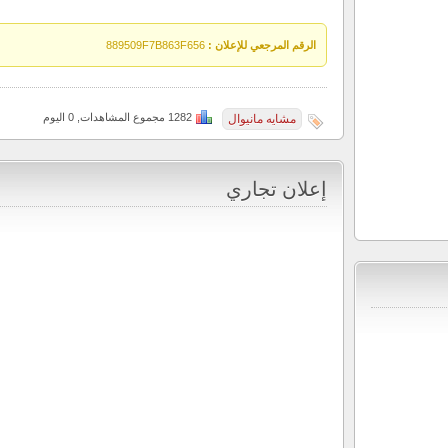
الرقم المرجعي للإعلان :
889509F7B863F656
1282 مجموع المشاهدات, 0 اليوم
مشايه مانيوال
إعلان تجاري