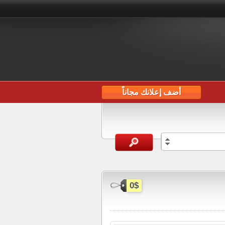
أضف إعلانك مجاناً
0$