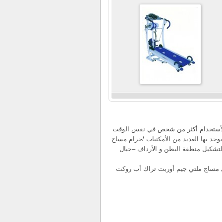
لعربية لأستخدام أكثر من شخص في نفس الوقت
جد بها العديد من الأمكنيات /حزام مساج
شكيل منطقة البطن و الأرداف –حبال
يزي مساج ملتي جيم أوربت تراك أب روكت