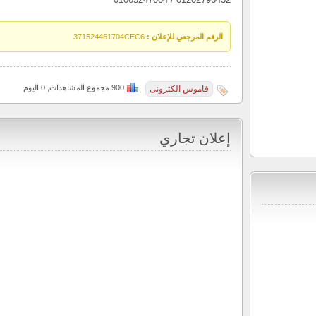
الرقم المرجعي للإعلان :
371524461704CEC6
900 مجموع المشاهدات, 0 اليوم
قاموس الكترونى
إعلان تجاري