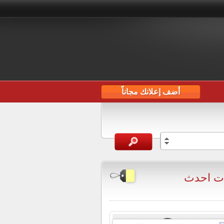
أضف إعلانك مجاناً
ات احدث