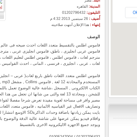
البلد:
مصر
المدينة:
القاهره
O
التليفون:
01202796432
أٌضيف :
26 سبتمبر, 2013 4:32 م
إنتهاء :
هذا الإعلان أنتهت صلاحيته
الوصف
قاموس اطلس بالتقسيط متعدد اللغات احدث صيحه فى عالم ا
قاموس عربى انجليزى ، ناطق، قاموس انجليزى عربى ، مترجم 
لغات ، عربى ، انجليزى ، فرنسى ، المانى ، احدث القواميس 
قاموس اطلس متعدد اللغات ناطق باربع لغات( عربى – انجليز
الم
الكتاب الالكترونى , المسجل ،شاشة عالية الوضوح تعمل بالل
للشحن ، ومحادثة 13 لغة والتى من شانها ان تجعل من 
مصير وافر فى مساحة لغوية مفيدة تعرض شرحا مفصلا لقواعد ال
بايت يمكن زيادتها باضافة و
وافلام فيديو يمكن عرضها على شاشة عالية الدقة والوضوح بال
ويوجد جميع الاجهزه الاليكترونيه الاخرى بالتقسيط
01202796432 / 01005247004