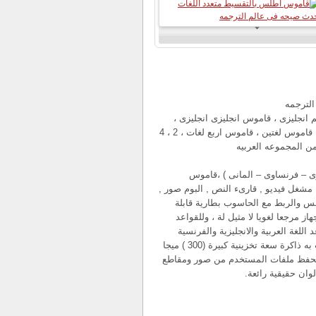
لترجمه
انجليزى ، قاموس انجليزى انجليزى ،
مترجم لغات ، قاموس اطلس ، قاموس اطلس لتعليم اللغات ، قاموس لغتين ، قاموس اربع لغات ، 2 ، 4
من المجموعه العربيه
ى – فرنساوى – المانى ) ،قاموس
ستخدم والمحادثة 12 لغة , قاموس Collins , مشغل mp3 , مشغل فيديو , قارىء النص , البوم صور ,
مس والربط مع الحاسوب بطارية قابلة
هذا الجهاز مرجعا لغويا لا مثيل لة ، وللقواعد
لغة العربية والانجليزية والفرنسية
وتصاريف الافعال غير القياسيه الالمانيه ، قاموس متعدد اللغات به ذاكرة سعة تخزينية كبيرة (300 ) ميجا
حدات الذاكرةSD الاوسع انتشارا لحفظ ملفات المستخدم من صور ومقاطع
وان حقيقية رائعة.