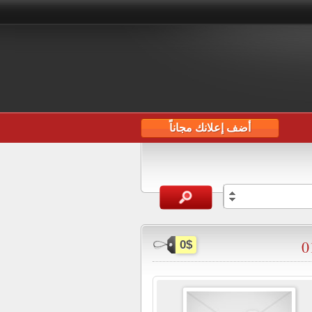
أضف إعلانك مجاناً
0$