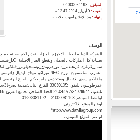
التليفون:
01000081193
أٌضيف :
9 أبريل, 2014 12:47 م
O
إنتهاء :
هذا الإعلان أنتهت صلاحيته
الوصف
الشركة الدولية لصيانة الاجهزة المنزلية تقدم لكم صيانة جميع
بصيانة كل الما
ستار_كريازى فريجيدير_دايو_جروندج_وستنجهاوس_فيلكو_اليك
_شارب_سامسونج_نورج_NEC ميراكو_ميتاج_ايديال زانوسى_توشيبا_الاسكا_يورك_جنرال الكتريك
عمرطوس
تليفون:24028977/24028944 الخط الساخن لجميع الفروع 19089
اوالخط المباشر 01000081193 – 01000081192
اوعبرالموقع الالكترونى
http://www.dawliagroup.com/
او عبر الموقع اليوتيوب