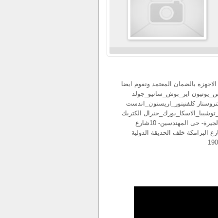
 الاجهزة بالضمان المعتمد ونقوم ايضا
ركات بالضمان وبقطع الغيار الاصلية: LG_فيليبس_يونيون اير_بوش_سانيو_جولد
تروستار كلفنيتور_اريستون_اندست
ماعليكم سوى الاتصال وستجدون مايرضيكم: الفرع الرئيسى:الجيزة- حى المهندسين- 10شارع
ون تليفون:33030105 الفرع الثانى:مدينة نصر-31شارع البرامكة خلف الحديقة الدولية