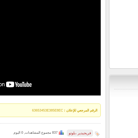
الرقم المرجعي للإعلان :
63653453E385E8EC
837 مجموع المشاهدات, 0 اليوم
فريجيدير ،بلوتو