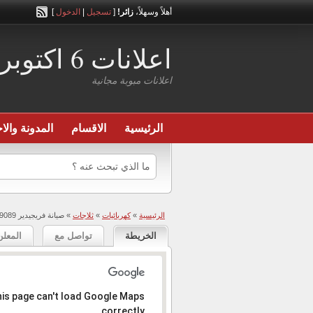
أهلاً وسهلاً،
زائر!
[
تسجيل
|
الدخول
]
اعلانات 6 اكتوبر
اعلانات مبوبة مجانية
الرئيسية
الاقسام
المدونة والاخ
الرئيسية
»
كهربائيات
»
ثلاجات
» صيانة فريجيدير 19089 – 01000082177
الخريطة
تواصل مع
المعلن
المعذرة، العنوان عير موجود .
is page can't load Google Maps
correctly.