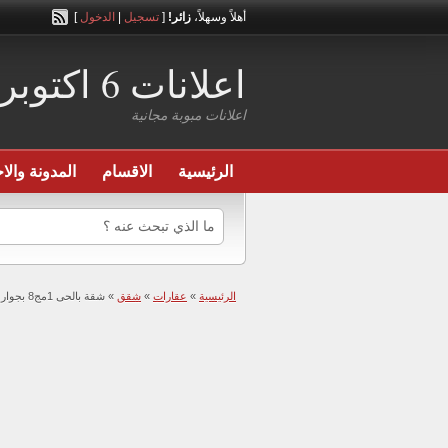
أهلاً وسهلاً،
زائر!
[
تسجيل
|
الدخول
]
اعلانات 6 اكتوبر
اعلانات مبوبة مجانية
الرئيسية
الاقسام
المدونة والاخ
الرئيسية
»
عقارات
»
شقق
» شقة بالحى 1مج8 بجوار جامعة نوال الدجوى