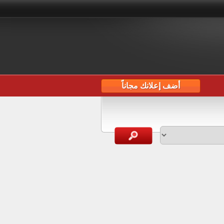
أضف إعلانك مجاناً