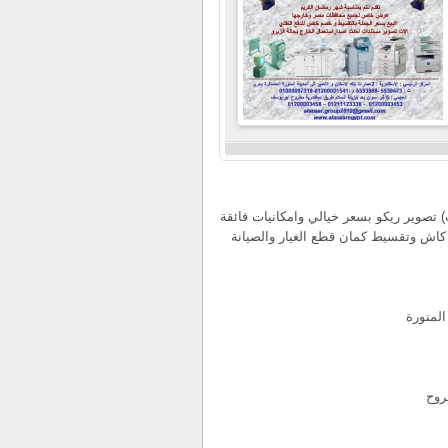
) تصوير ريكو بسعر خيالي وامكانيات فائقة
وان للبيع كاش وتقسيط كمان قطع الغيار والصيانة