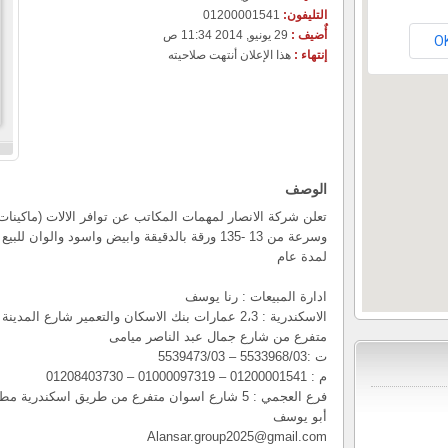
التليفون:
01200001541
أٌضيف :
29 يونيو, 2014 11:34 ص
O
إنتهاء :
هذا الإعلان أنتهت صلاحيته
الوصف
تعلن شركة الانصار لمهمات المكاتب عن توافر الالات (ماكينات
وسرعة من 13 -135 ورقة بالدقيقة وابيض واسود وال
لمدة عام
ادارة المبيعات : رنا يوسف
الاسكندرية : 2،3 عمارات بنك الاسكان والتعمير شارع المدينة المنورة
متفرع من شارع جمال عبد الناصر ميامى
ت :5533968/03 – 5539473/03
م : 01200001541 – 01000097319 – 01208403730
فرع العجمي : 5 شارع اسوان متفرع من طريق اسكندرية مطروح
أبو يوسف
Alansar.group2025@gmail.com