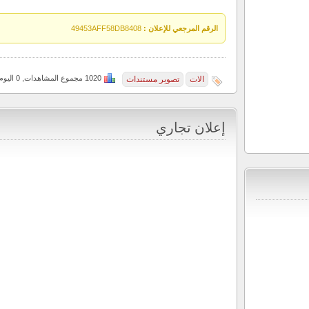
الرقم المرجعي للإعلان :
49453AFF58DB8408
1020 مجموع المشاهدات, 0 اليوم
الات
تصوير مستندات
إعلان تجاري