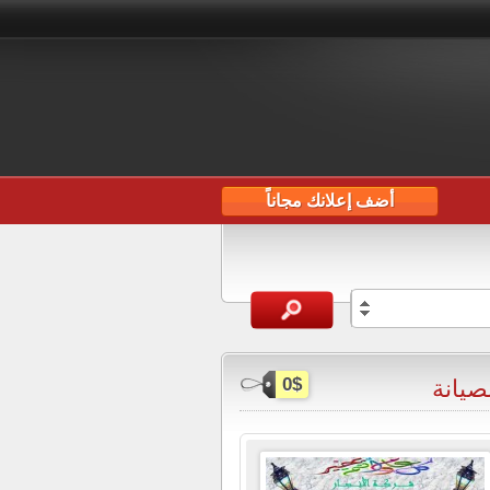
أضف إعلانك مجاناً
صيانة
0$