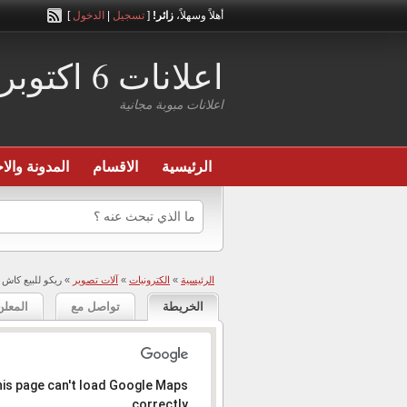
أهلاً وسهلاً،
زائر!
[
تسجيل
|
الدخول
]
اعلانات 6 اكتوبر
اعلانات مبوبة مجانية
الرئيسية
الاقسام
المدونة والاخ
الرئيسية
»
الكترونيات
»
آلات تصوير
» ريكو للبيع كاش 
الخريطة
تواصل مع
المعلن
المعذرة، العنوان عير موجود .
is page can't load Google Maps
correctly.