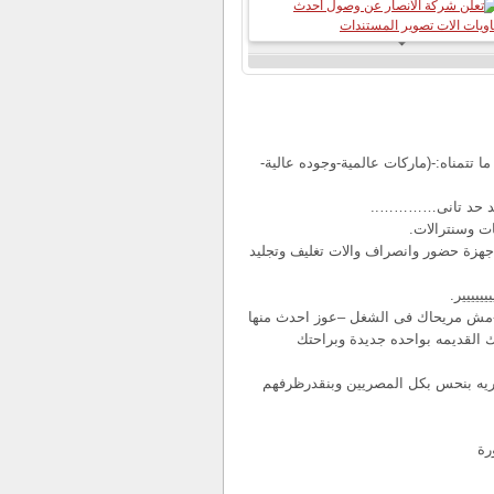
 تتمناه:-(ماركات عالمية-وجوده عالية-
ند حد تانى…………..
ت وسنترالات.
هزة حضور وانصراف والات تغليف وتجليد
يييير.
طل-مش مريحاك فى الشغل –عوز احدث منها
تك القديمه بواحده جديدة وبراحتك
يه بنحس بكل المصريين وبنقدرظرفهم