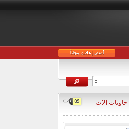
أضف إعلانك مجاناً
اويات الات
0$