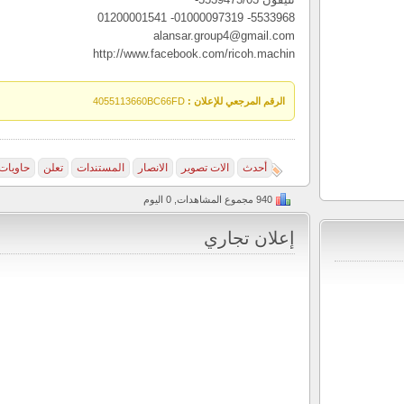
5533968- 01000097319- 01200001541
alansar.group4@gmail.com
http://www.facebook.com/ricoh.machin
الرقم المرجعي للإعلان :
4055113660BC66FD
أحدث
الات تصوير
الانصار
المستندات
تعلن
حاويات
940 مجموع المشاهدات, 0 اليوم
إعلان تجاري