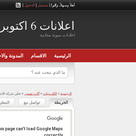
أهلاً وسهلاً،
زائر!
[
تسجيل
|
الدخول
]
اعلانات 6 اكتوبر
اعلانات مبوبة مجانية
الرئيسية
الاقسام
المدونة والاخ
الرئيسية
»
الكترونيات
»
آلات تصوير
» تعلن شركة الان
الخريطة
تواصل مع
المعلن
المعذرة، العنوان عير موجود .
is page can't load Google Maps
correctly.