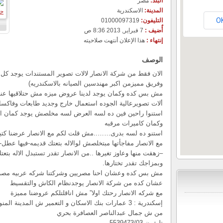
البلد:
مصر
المدينة:
الاسكندرية
O
التليفون:
01000097319
أٌضيف :
7 فبراير, 2013 8:36 ص
إنتهاء :
هذا الإعلان أنتهت صلاحيته
الوصف
الان فقط من شركة الانصار لالات تصوير المستندات يوجد كل ما
وفريق مميزمن اكبر مهندسين الصيانه بالاسكندريه)
مش بس كده وكمان يوجد لدينا عروض ميزه مش حتلاقيها ع
ألات تصويرعالية الجوده استعمال خارج وجديد طابعات وفاكسا
استنوا راحين فين ده لسه العرض لسه مخلصش يوجد كمان اج
وكمان كاميرات مرقبه
استنو ده لسه بدرى……..مش قلت لكم مع الانصار عرضنا كتيييي
مع الانصار مفاجأتها مبتخلصش لوالاله بتعتك قديمه-فيها ع
–زهقت منها وعاوز تغيرها ..من الانصار تقدر تستبدل الاله بتع
وبمزاجك تقدر تختارها.
مش بس كده وعشان احنا مصريين وشركتنا شركه عربيه مصر
عشان كده من شركة الانصار يوجدنظام الكاش والتقسيط
مع شركه الانصار رحتك اولا” مش اناقلتلكم عروضنا مميزة
إسكندرية : 3 عمارات بنك الاسكان و التعمير ش المدينة المنورة
من ش جمال عبدالناصر العصافرة بحري
تليفون 5539473/03-