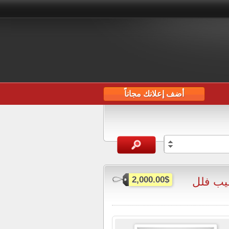
أضف إعلانك مجاناً
ب فلل
2,000.00$