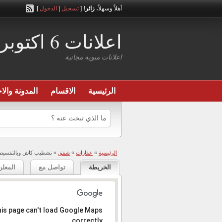
أهلاً وسهلاً،
زائر!
[
تسجيل
|
الدخول
]
اعلانات 6 اكتوبر
اعلانات مبوبة مجانية
الرئيسية
الاقسام
المدونة والاخ
الرئيسية
»
عقارات
»
شقق
» تشطيب كاش وبالتقسيط
الخريطة
تواصل مع
المعلن
المعذرة، العنوان عير موجود .
is page can't load Google Maps
correctly.