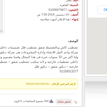
البلد:
مصر
المدينة:
القاهرة
O
التليفون:
01006879877
أٌضيف :
14 ديسمبر, 2019 7:59 ص
إنتهاء :
هذا الإعلان أنتهت صلاحيته
الوصف
تشطيب كاش وبالتقسيط شقق تشطيب فلل تصميمات داخلية 
شركة وادى النيل للانشاء وادارة المشروعات هى شركة ديك
ولنا اكثر من 10 سنوات خبرة فى هذا المجال وقمنا بت
داخلى تشطيبات خارجية و لاند سكيب تشطيب شقق – تشطيب
خارجية – ديكور شقق – ديكور فلل
01159313277
الرقم المرجعي للإعلان :
7955DF4941985165
554 مجموع المشاهدات, 0 اليوم
شقق تمليك