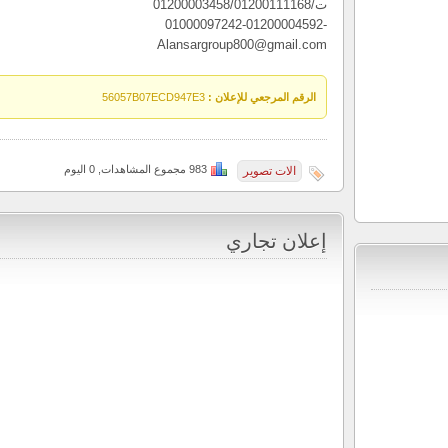
ت/01200003458/01200111168
-01000097242-01200004592
Alansargroup800@gmail.com
الرقم المرجعي للإعلان :
56057B07ECD947E3
983 مجموع المشاهدات, 0 اليوم
الات تصوير
إعلان تجاري