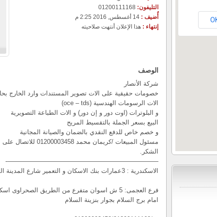
التليفون:
01200111168
أٌضيف :
14 أغسطس, 2016 2:25 م
O
إنتهاء :
هذا الإعلان أنتهت صلاحيته
الوصف
شركة الأنصار
خصومات حقيقية على الات تصوير المستندات وارد الخارج بحال
الات الرسومات الهندسية (oce – tds)
و البلوترات (اوت دور و إن دور) و الات الطباعة التصويرية
البيع بسعر الجملة بالتقسيط المريح
و خصم خاص للدفع النقدي بالضمان والصيانة المجانية
الشكر.
————————————————————————-
الاسكندرية : 3عمارات بنك الاسكان و التعمير شارع المدينة المنورة العصافرة بحري
فرع العجمى: 5 ش اسوان متفرع من الطريق الصحراوى اسكندرية مطروح الصحراوى
امام برج السلام بجوار بنزينة السلام