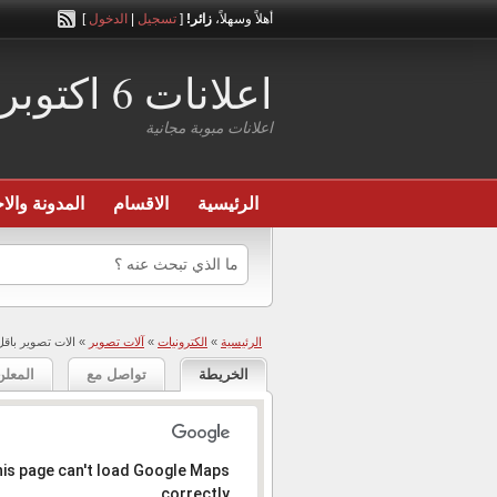
أهلاً وسهلاً،
زائر!
[
تسجيل
|
الدخول
]
اعلانات 6 اكتوبر
اعلانات مبوبة مجانية
الرئيسية
الاقسام
المدونة والاخ
الرئيسية
»
الكترونيات
»
آلات تصوير
» الات تصوير باقل
الخريطة
تواصل مع
المعلن
المعذرة، العنوان عير موجود .
is page can't load Google Maps
correctly.