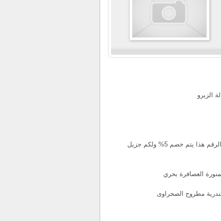
ة الزيرو
مسئول المبيعات /كريمان محمد 01200003458 للاتصال على الرقم هذا يتم خصم 5% ولكم جزيل