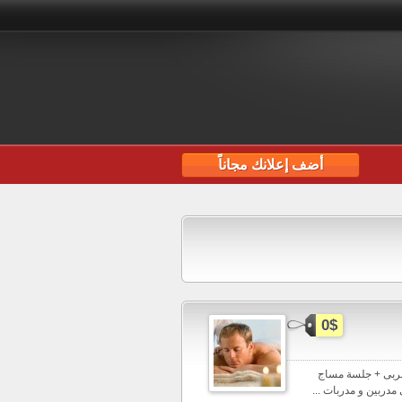
أضف إعلانك مجاناً
0$
غربى + جلسة مساج
دربين و مدربات ...