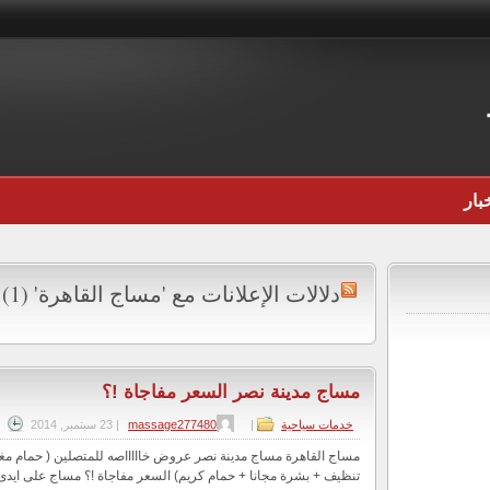
بار
دلالات الإعلانات مع 'مساج القاهرة' (1)
مساج مدينة نصر السعر مفاجاة !؟
خدمات سياحية
|
massage277480
|
23 سبتمبر, 2014
مساج القاهرة مساج مدينة نصر عروض خاااااصه للمتصلين ( حمام م
تنظيف + بشرة مجانا + حمام كريم) السعر مفاجاة !؟ مساج على ايدى م