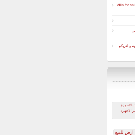
 اليجريا Villa for sale Beverly
ي
ه والتريكو
 الاجهزة
 الاجهزة
ارض للبيع