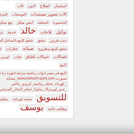
اصلاح
استثمار
الات
اكتوبر
الات تصوير مستندات
التوسعات
الشرق
ايس ميكر
بيع سيا
المحصورة
المنطقة
خالد
توكيل
ثلاجات
خدمة
در
ديب فريزر
شقق
شقق للبيع بالساحل ال
صيانة
عقارات
شقق للبيع بمطروح
غ
غسالات
غسالات اطباق
فيلات
كورس ا
للبيع
للبيع فى مصر ادوات رياضية منزلية اجهزة ريا
سبورت www.elsherif sport.com_مشايه
_كهرباء_عجله_رياضيه_كريزي_مالتي
_جيم_اوربتراك_ساونا_حمام_البخار_المن
للتسويق
مشايه كهربائيه
مطلو
يوسف
وظائف خالية