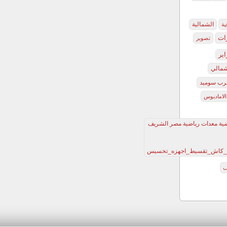
الشمالية
ية
رات
تصوير
اير
شمالي
رب سوميد
لاماديوس
 ضية معدات رياضية مصر الشريف
زلي_كاش_تقسيط_اجهزه_تخسيس
ب