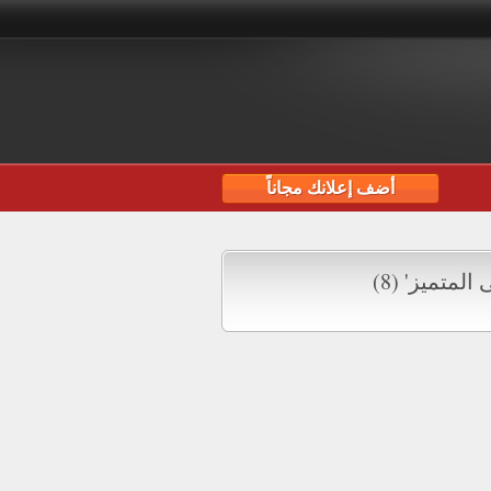
أضف إعلانك مجاناً
لمتميز' (8)